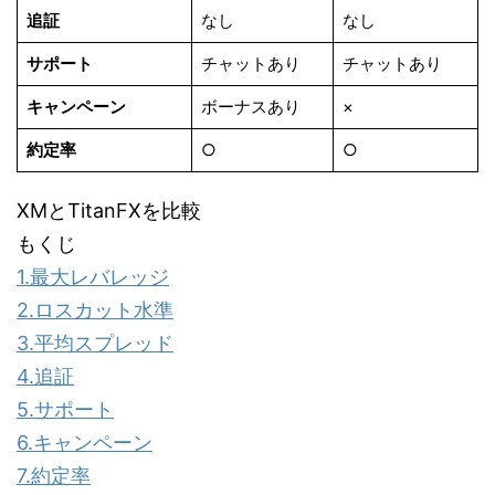
追証
なし
なし
サポート
チャットあり
チャットあり
キャンペーン
ボーナスあり
×
約定率
○
○
XMとTitanFXを比較
もくじ
1.最大レバレッジ
2.ロスカット水準
3.平均スプレッド
4.追証
5.サポート
6.キャンペーン
7.約定率