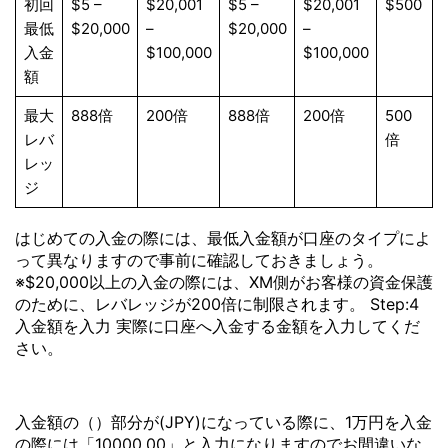
初回
$5 –
$20,001
$5 –
$20,001
$500
最低
$20,000
–
$20,000
–
入金
$100,000
$100,000
額
最大
888倍
200倍
888倍
200倍
500
レバ
倍
レッ
ジ
はじめての入金の際には、最低入金額が口座のタイプによ
って異なりますので事前に確認しておきましょう。
※$20,000以上の入金の際には、XM側がお客様の資金保護
のために、レバレッジが200倍に制限されます。 Step:4
入金額を入力 実際に口座へ入金する金額を入力してくだ
さい。
入金額の（）部分が(JPY)になっている際に、1万円を入金
の際には「10000.00」と入力になりますのでお間違いな